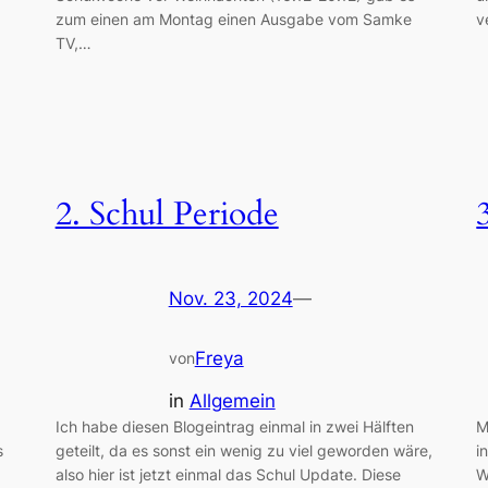
zum einen am Montag einen Ausgabe vom Samke
v
TV,…
2. Schul Periode
Nov. 23, 2024
—
Freya
von
in
Allgemein
Ich habe diesen Blogeintrag einmal in zwei Hälften
M
s
geteilt, da es sonst ein wenig zu viel geworden wäre,
i
also hier ist jetzt einmal das Schul Update. Diese
W