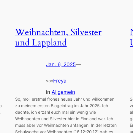
Weihnachten, Silvester
und Lappland
Jan. 6, 2025
—
Freya
von
in
Allgemein
So, moi, erstmal frohes neues Jahr und willkommen
S
a
zu meinem ersten Blogeintrag im Jahr 2025. Ich
z
.
dachte, ich erzähl euch mal ein wenig wie
a
Weihnachten und Silvester hier in Finnland war. Ich
g
muss aber vor Weihnachten anfangen. In der letzten
E
Schulwoche vor Weihnachten (16.12-20.12) gab es
u